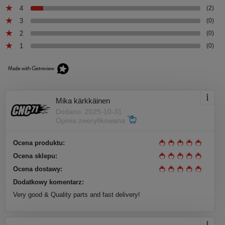
4
(2)
3
(0)
2
(0)
1
(0)
Mika kärkkäinen
Dodano: 2025-10-31
Opinia zweryfikowana
Ocena produktu:
Ocena sklepu:
Ocena dostawy:
Dodatkowy komentarz:
Very good & Quality parts and fast delivery!