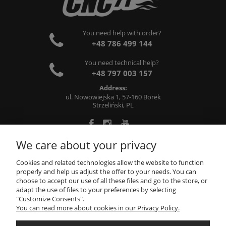
You need help with order?
+48 786 499 144
You need technical help?
+48 797 003 157
Address:
ul. Nowowiejska 1, 57-160 Borek
Strzeliński, PL
We care about your privacy
ABOUT US
Cookies and related technologies allow the website to function
properly and help us adjust the offer to your needs. You can
choose to accept our use of all these files and go to the store, or
INFORMATIONS
adapt the use of files to your preferences by selecting
"Customize Consents".
You can read more about cookies in our Privacy Policy.
MY ACCOUNT