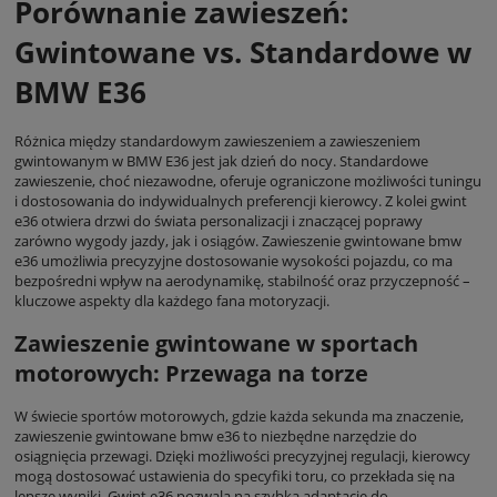
Porównanie zawieszeń:
Gwintowane vs. Standardowe w
BMW E36
Różnica między standardowym zawieszeniem a zawieszeniem
gwintowanym w BMW E36 jest jak dzień do nocy. Standardowe
zawieszenie, choć niezawodne, oferuje ograniczone możliwości tuningu
i dostosowania do indywidualnych preferencji kierowcy. Z kolei gwint
e36 otwiera drzwi do świata personalizacji i znaczącej poprawy
zarówno wygody jazdy, jak i osiągów. Zawieszenie gwintowane bmw
e36 umożliwia precyzyjne dostosowanie wysokości pojazdu, co ma
bezpośredni wpływ na aerodynamikę, stabilność oraz przyczepność –
kluczowe aspekty dla każdego fana motoryzacji.
Zawieszenie gwintowane w sportach
motorowych: Przewaga na torze
W świecie sportów motorowych, gdzie każda sekunda ma znaczenie,
zawieszenie gwintowane bmw e36 to niezbędne narzędzie do
osiągnięcia przewagi. Dzięki możliwości precyzyjnej regulacji, kierowcy
mogą dostosować ustawienia do specyfiki toru, co przekłada się na
lepsze wyniki. Gwint e36 pozwala na szybką adaptację do