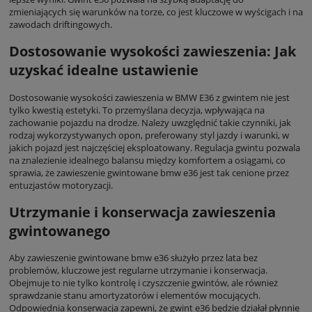
zmieniających się warunków na torze, co jest kluczowe w wyścigach i na
zawodach driftingowych.
Dostosowanie wysokości zawieszenia: Jak
uzyskać idealne ustawienie
Dostosowanie wysokości zawieszenia w BMW E36 z gwintem nie jest
tylko kwestią estetyki. To przemyślana decyzja, wpływająca na
zachowanie pojazdu na drodze. Należy uwzględnić takie czynniki, jak
rodzaj wykorzystywanych opon, preferowany styl jazdy i warunki, w
jakich pojazd jest najczęściej eksploatowany. Regulacja gwintu pozwala
na znalezienie idealnego balansu między komfortem a osiągami, co
sprawia, że zawieszenie gwintowane bmw e36 jest tak cenione przez
entuzjastów motoryzacji.
Utrzymanie i konserwacja zawieszenia
gwintowanego
Aby zawieszenie gwintowane bmw e36 służyło przez lata bez
problemów, kluczowe jest regularne utrzymanie i konserwacja.
Obejmuje to nie tylko kontrolę i czyszczenie gwintów, ale również
sprawdzanie stanu amortyzatorów i elementów mocujących.
Odpowiednia konserwacja zapewni, że gwint e36 będzie działał płynnie