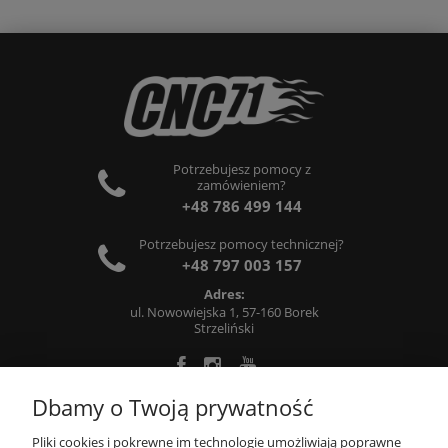
Potrzebujesz pomocy z
zamówieniem?
+48 786 499 144
Potrzebujesz pomocy technicznej?
+48 797 003 157
Adres:
ul. Nowowiejska 1, 57-160 Borek
Strzeliński
Dbamy o Twoją prywatność
O FIRMIE
Pliki cookies i pokrewne im technologie umożliwiają poprawne