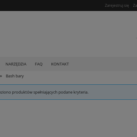
Zarejestruj się
Za
NARZĘDZIA
FAQ
KONTAKT
»
Bash bary
eziono produktów spełniających podane kryteria.