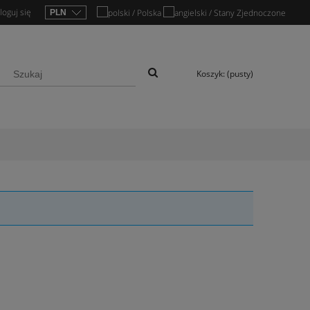
loguj się
Koszyk:
(pusty)