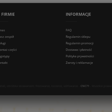
 FIRMIE
INFORMACJE
 nas
FAQ
asz zespół
Regulamin sklepu
ługi
Regulamin promocji
ontaż części
Dostawa i płatność
ogotypy
Polityka prywatności
ntakt
Zwroty i reklamacje
ali, obróbka skrawaniem: frezowanie, toczenie, szlifowanie -
CNC71
- Wszelkie prawa