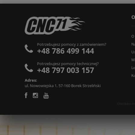
O
O
N
Potrzebujesz pomocy z zamówieniem?
+48 786 499 144
Us
M
Potrzebujesz pomocy technicznej?
+48 797 003 157
L
Ko
Adres:
ul. Nowowiejska 1, 57-160 Borek Strzeliński
Obróbka met