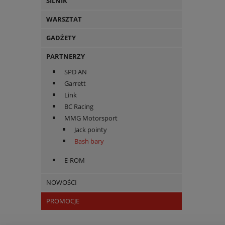
SILNIK
WARSZTAT
GADŻETY
PARTNERZY
SPD AN
Garrett
Link
BC Racing
MMG Motorsport
Jack pointy
Bash bary
E-ROM
NOWOŚCI
PROMOCJE