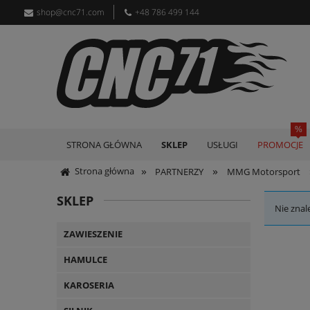
shop@cnc71.com
+48 786 499 144
STRONA GŁÓWNA
SKLEP
USŁUGI
PROMOCJE
»
»
Strona główna
PARTNERZY
MMG Motorsport
SKLEP
Nie znal
ZAWIESZENIE
HAMULCE
KAROSERIA