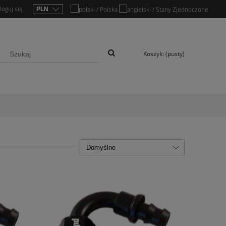
loguj się
Koszyk:
(pusty)