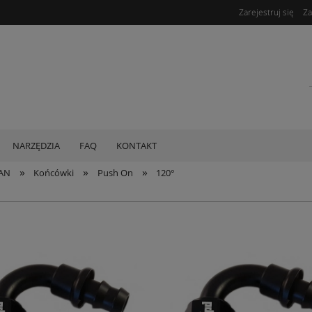
Zarejestruj się
Za
NARZĘDZIA
FAQ
KONTAKT
»
»
»
 AN
Końcówki
Push On
120°