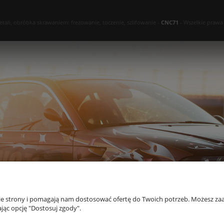
ali, obróbka skrawaniem: frezowanie, toczenie, szlifowanie -
CNC71
- Wszelkie prawa
nie strony i pomagają nam dostosować ofertę do Twoich potrzeb. Możesz zaa
jąc opcję "Dostosuj zgody".