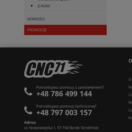
E-ROM
NOWOŚCI
PROMOCJE
O
O
N
Potrzebujesz pomocy z zamówieniem?
+48 786 499 144
Us
M
Potrzebujesz pomocy technicznej?
+48 797 003 157
L
Ko
Adres:
ul. Nowowiejska 1, 57-160 Borek Strzeliński