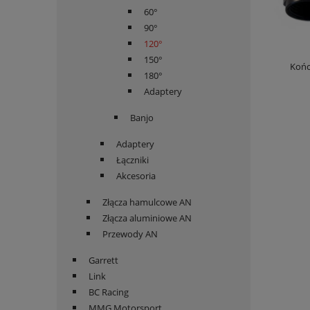
60°
90°
120°
150°
Końc
180°
Adaptery
Banjo
Adaptery
Łączniki
Akcesoria
Złącza hamulcowe AN
Złącza aluminiowe AN
Przewody AN
Garrett
Link
BC Racing
MMG Motorsport