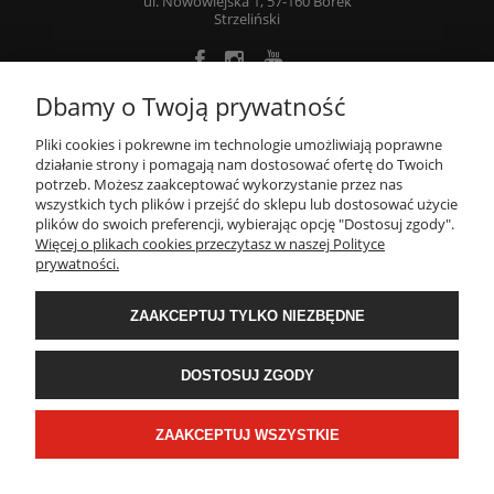
ul. Nowowiejska 1, 57-160 Borek
Strzeliński
Dbamy o Twoją prywatność
O FIRMIE
Pliki cookies i pokrewne im technologie umożliwiają poprawne
działanie strony i pomagają nam dostosować ofertę do Twoich
potrzeb. Możesz zaakceptować wykorzystanie przez nas
INFORMACJE
wszystkich tych plików i przejść do sklepu lub dostosować użycie
plików do swoich preferencji, wybierając opcję "Dostosuj zgody".
Więcej o plikach cookies przeczytasz w naszej Polityce
prywatności.
MOJE KONTO
ZAAKCEPTUJ TYLKO NIEZBĘDNE
Obróbka metali, obróbka skrawaniem: frezowanie, toczenie, szlifowanie
-
CNC71
- Wszelkie prawa zastrzeżone
DOSTOSUJ ZGODY
ZAAKCEPTUJ WSZYSTKIE
POKAŻ PEŁNĄ WERSJĘ STRONY