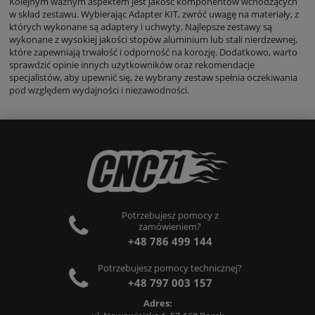
Kolejnym ważnym aspektem jest jakość komponentów wchodzących
w skład zestawu. Wybierając Adapter KIT, zwróć uwagę na materiały, z
których wykonane są adaptery i uchwyty. Najlepsze zestawy są
wykonane z wysokiej jakości stopów aluminium lub stali nierdzewnej,
które zapewniają trwałość i odporność na korozję. Dodatkowo, warto
sprawdzić opinie innych użytkowników oraz rekomendacje
specjalistów, aby upewnić się, że wybrany zestaw spełnia oczekiwania
pod względem wydajności i niezawodności.
Potrzebujesz pomocy z
zamówieniem?
+48 786 499 144
Potrzebujesz pomocy technicznej?
+48 797 003 157
Adres: