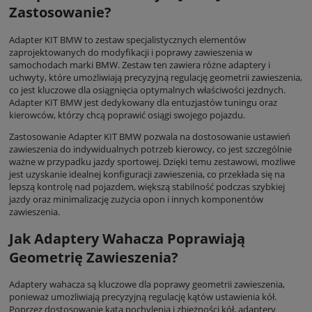
Zastosowanie?
Adapter KIT BMW to zestaw specjalistycznych elementów
zaprojektowanych do modyfikacji i poprawy zawieszenia w
samochodach marki BMW. Zestaw ten zawiera różne adaptery i
uchwyty, które umożliwiają precyzyjną regulację geometrii zawieszenia,
co jest kluczowe dla osiągnięcia optymalnych właściwości jezdnych.
Adapter KIT BMW jest dedykowany dla entuzjastów tuningu oraz
kierowców, którzy chcą poprawić osiągi swojego pojazdu.
Zastosowanie Adapter KIT BMW pozwala na dostosowanie ustawień
zawieszenia do indywidualnych potrzeb kierowcy, co jest szczególnie
ważne w przypadku jazdy sportowej. Dzięki temu zestawowi, możliwe
jest uzyskanie idealnej konfiguracji zawieszenia, co przekłada się na
lepszą kontrolę nad pojazdem, większą stabilność podczas szybkiej
jazdy oraz minimalizację zużycia opon i innych komponentów
zawieszenia.
Jak Adaptery Wahacza Poprawiają
Geometrię Zawieszenia?
Adaptery wahacza są kluczowe dla poprawy geometrii zawieszenia,
ponieważ umożliwiają precyzyjną regulację kątów ustawienia kół.
Poprzez dostosowanie kąta pochylenia i zbieżności kół, adaptery