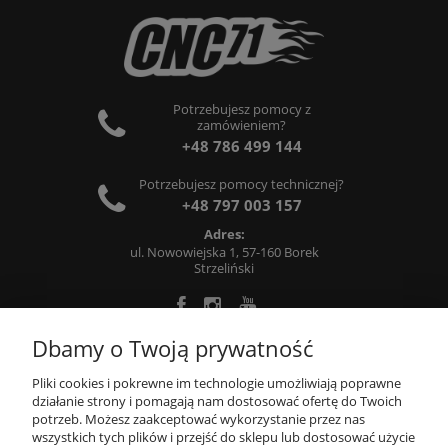
Potrzebujesz pomocy z
zamówieniem?
+48 786 499 144
Potrzebujesz pomocy technicznej?
+48 797 003 157
Adres:
ul. Nowowiejska 1, 57-160 Borek
Strzeliński
Dbamy o Twoją prywatność
O FIRMIE
Pliki cookies i pokrewne im technologie umożliwiają poprawne
działanie strony i pomagają nam dostosować ofertę do Twoich
potrzeb. Możesz zaakceptować wykorzystanie przez nas
INFORMACJE
wszystkich tych plików i przejść do sklepu lub dostosować użycie