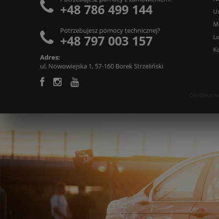
+48 786 499 144
Us
M
Potrzebujesz pomocy technicznej?
+48 797 003 157
L
Ko
Adres:
ul. Nowowiejska 1, 57-160 Borek Strzeliński
Obróbka met