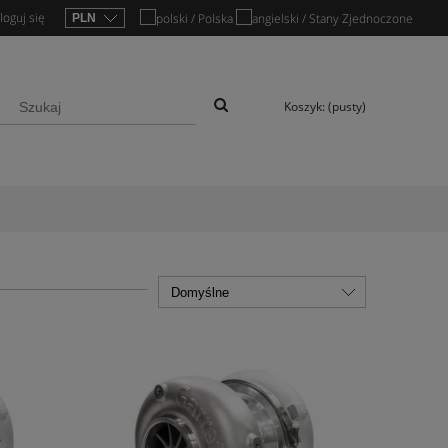
loguj się
Koszyk:
(pusty)