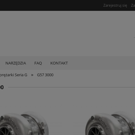
Zarejestruj się
Za
NARZĘDZIA
FAQ
KONTAKT
»
rężarki Seria G
G57 3000
00