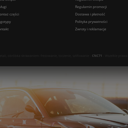
ługi
Regulamin promocji
ontaż części
Dostawa i płatność
ogotypy
Polityka prywatności
ntakt
Zwroty i reklamacje
ali, obróbka skrawaniem: frezowanie, toczenie, szlifowanie -
CNC71
- Wszelkie prawa