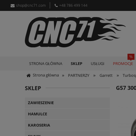
shop@cnc71.com
+48 786 499 144
STRONA GŁÓWNA
SKLEP
USŁUGI
PROMOCJE
»
»
»
Strona główna
PARTNERZY
Garrett
Turbosp
G57 30
SKLEP
ZAWIESZENIE
HAMULCE
KAROSERIA