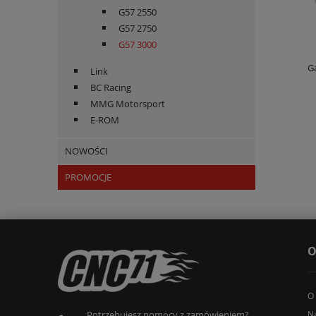
G57 2550
G57 2750
G57 3000
G
Link
BC Racing
MMG Motorsport
E-ROM
NOWOŚCI
PROMOCJE
O
O
N
Potrzebujesz pomocy z zamówieniem?