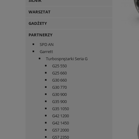
SILNIK
WARSZTAT
GADŻETY
PARTNERZY
SPD AN
Garrett
Turbosprężarki Seria G
G25 550
G25 660
G30 660
G30 770
G30 900
G35 900
G35 1050
G42 1200
G42 1450
G57 2000
G57 2350