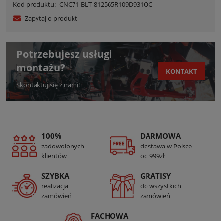
Kod produktu:
CNC71-BLT-812565R109D931OC
Zapytaj o produkt
Potrzebujesz usługi
montażu?
KONTAKT
Skontaktuj się z nami!
100%
DARMOWA
zadowolonych
dostawa w Polsce
klientów
od 999zł
SZYBKA
GRATISY
realizacja
do wszystkich
zamówień
zamówień
FACHOWA